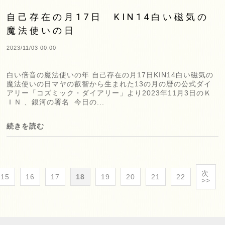
自己存在の月17日 KIN14白い磁気の
魔法使いの日
2023/11/03 00:00
白い倍音の魔法使いの年 自己存在の月17日KIN14白い磁気の
魔法使いの日マヤの叡智から生まれた13の月の暦の公式ダイ
アリー「コズミック・ダイアリー」より2023年11月3日のＫ
ＩＮ 、銀河の署名 今日の...
続きを読む
次
15
16
17
18
19
20
21
22
>>