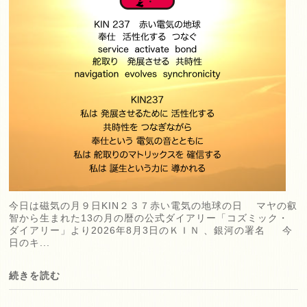
今日は磁気の月９日KIN２３７赤い電気の地球の日 マヤの叡
智から生まれた13の月の暦の公式ダイアリー「コズミック・
ダイアリー」より2026年8月3日のＫＩＮ 、銀河の署名 今
日のキ...
続きを読む