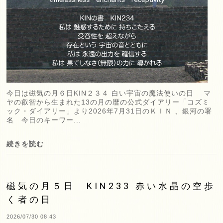
今日は磁気の月６日KIN２３４ 白い宇宙の魔法使いの日 マ
ヤの叡智から生まれた13の月の暦の公式ダイアリー「コズミ
ック・ダイアリー」より2026年7月31日のＫＩＮ 、銀河の署
名 今日のキーワー...
続きを読む
磁気の月５日 KIN233 赤い水晶の空歩
く者の日
2026/07/30 08:43