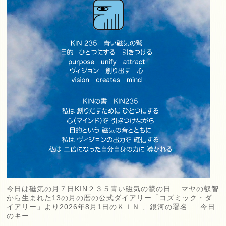
今日は磁気の月７日KIN２３５青い磁気の鷲の日 マヤの叡智
から生まれた13の月の暦の公式ダイアリー「コズミック・ダ
イアリー」より2026年8月1日のＫＩＮ 、銀河の署名 今日
のキー...