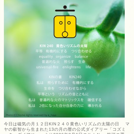
今日は磁気の月１２日KIN２４０黄色いリズムの太陽の日 マ
ヤの叡智から生まれた13の月の暦の公式ダイアリー「コズミ