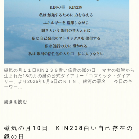
磁気の月１１日KIN２３９青い倍音の嵐の日 マヤの叡智から
生まれた13の月の暦の公式ダイアリー「コズミック・ダイア
リー」より2026年8月5日のＫＩＮ 、銀河の署名 今日のキ
ーワー...
続きを読む
磁気の月10日 KIN238白い自己存在の
鏡の日