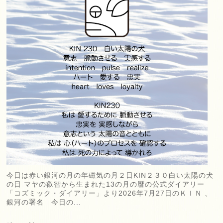
今日は赤い銀河の月の年磁気の月２日KIN２３０白い太陽の犬
の日 マヤの叡智から生まれた13の月の暦の公式ダイアリー
「コズミック・ダイアリー」より2026年7月27日のＫＩＮ 、
銀河の署名 今日の...