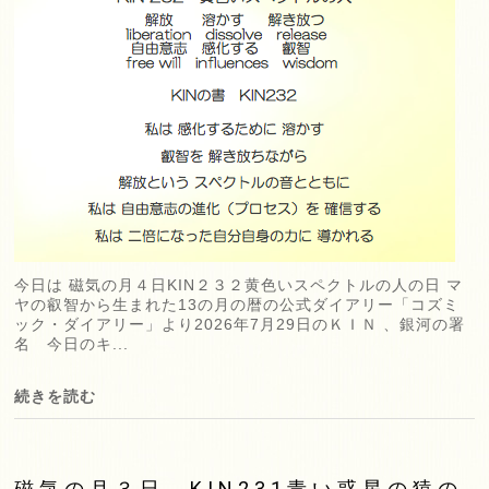
今日は 磁気の月４日KIN２３２黄色いスペクトルの人の日 マ
ヤの叡智から生まれた13の月の暦の公式ダイアリー「コズミ
ック・ダイアリー」より2026年7月29日のＫＩＮ 、銀河の署
名 今日のキ...
続きを読む
磁気の月３日 KIN231青い惑星の猿の