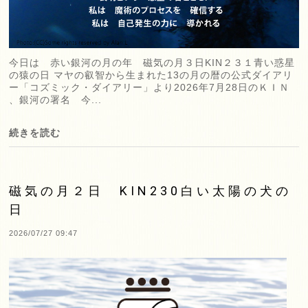
今日は 赤い銀河の月の年 磁気の月３日KIN２３１青い惑星
の猿の日 マヤの叡智から生まれた13の月の暦の公式ダイアリ
ー「コズミック・ダイアリー」より2026年7月28日のＫＩＮ
、銀河の署名 今...
続きを読む
磁気の月２日 KIN230白い太陽の犬の
日
2026/07/27 09:47