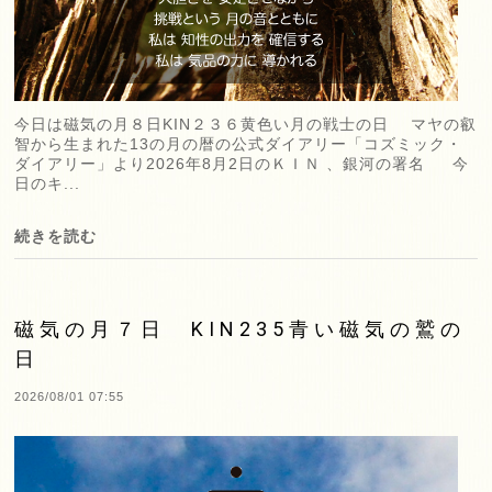
今日は磁気の月８日KIN２３６黄色い月の戦士の日 マヤの叡
智から生まれた13の月の暦の公式ダイアリー「コズミック・
ダイアリー」より2026年8月2日のＫＩＮ 、銀河の署名 今
日のキ...
続きを読む
磁気の月７日 KIN235青い磁気の鷲の
日
2026/08/01 07:55