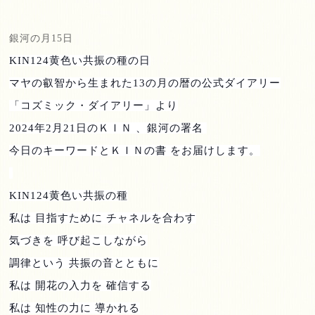
銀河の月
15
日
KIN124
黄色い共振の種の日
マヤの叡智から生まれた
13
の月の暦の公式ダイアリー
「コズミック・ダイアリー」より
2024
年
2
月
21
日のＫＩＮ 、銀河の署名
今日のキーワードとＫＩＮの書 をお届けします。
KIN124
黄色い共振の種
私は 目指すために チャネルを合わす
気づきを 呼び起こしながら
調律という 共振の音とともに
私は 開花の入力を 確信する
私は 知性の力に 導かれる