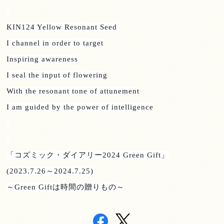
KIN124 Yellow Resonant Seed
I channel in order to target
Inspiring awareness
I seal the input of flowering
With the resonant tone of attunement
I am guided by the power of intelligence
「コズミック・ダイアリー
2024 Green Gift
」
(2023.7.26
～
2024.7.25)
～
Green Gift
は時間の贈りもの～