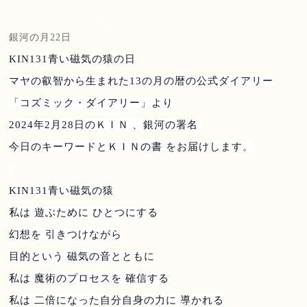
銀河の月
22
日
KIN131
青い磁気の猿の日
マヤの叡智から生まれた
13
の月の暦の公式ダイアリー
「コズミック・ダイアリー」より
2024
年
2
月
28
日のＫＩＮ 、銀河の署名
今日のキーワードとＫＩＮの書 をお届けします。
KIN131
青い磁気の猿
私は 遊ぶために ひとつにする
幻想を 引きつけながら
目的という 磁気の音とともに
私は 魔術のプロセスを 確信する
私は 二倍になった自分自身の力に 導かれる