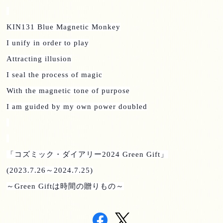
KIN131 Blue Magnetic Monkey
I unify in order to play
Attracting illusion
I seal the process of magic
With the magnetic tone of purpose
I am guided by my own power doubled
「コズミック・ダイアリー
2024 Green Gift
」
(2023.7.26
～
2024.7.25)
～
Green Gift
は時間の贈りもの～