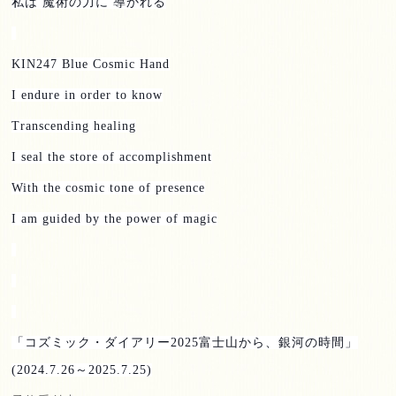
私は 魔術の力に 導かれる
KIN247 Blue Cosmic Hand
I endure in order to know
Transcending healing
I seal the store of accomplishment
With the cosmic tone of presence
I am guided by the power of magic
「コズミック・ダイアリー
2025
富士山から、銀河の時間」
(2024.7.26
～
2025.7.25)