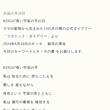
水晶の月
26
日
KIN247
青い宇宙の手の日
マヤの叡智から生まれた
13
の月の暦の公式ダイアリー
「コズミック・ダイアリー」より
2024
年
6
月
24
日のＫＩＮ 、銀河の署名
今日のキーワードとＫＩＮの書 をお届けします。
KIN247
青い宇宙の手
私は 知るために 持ちこたえる
癒しを 超えながら
存在という 宇宙の音とともに
私は 遂行の蓄積を 確信する