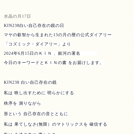
水晶の月
17
日
KIN238
白い自己存在の鏡の日
マヤの叡智から生まれた
13
の月の暦の公式ダイアリー
「コズミック・ダイアリー」より
2024
年
6
月
15
日のＫＩＮ 、銀河の署名
今日のキーワードとＫＩＮの書 をお届けします。
KIN238
白い自己存在の鏡
私は 映し出すために 明らかにする
秩序を 測りながら
形という 自己存在の音とともに
私は 果てしなさ
(
無限）のマトリックスを 確信する