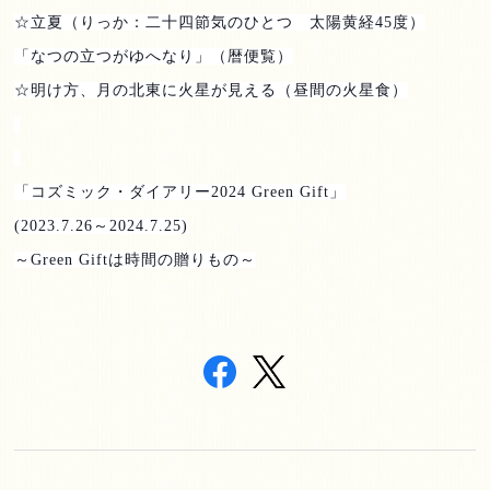
☆立夏（りっか：二十四節気のひとつ 太陽黄経
45
度）
「なつの立つがゆへなり」（暦便覧）
☆明け方、月の北東に火星が見える（昼間の火星食）
「コズミック・ダイアリー
2024 Green Gift
」
(2023.7.26
～
2024.7.25)
～
Green Gift
は時間の贈りもの～