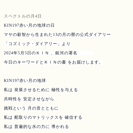
スペクトルの月
4
日
KIN197
赤い月の地球の日
マヤの叡智から生まれた
13
の月の暦の公式ダイアリー
「コズミック・ダイアリー」より
2024
年
5
月
5
日のＫＩＮ 、銀河の署名
今日のキーワードとＫＩＮの書 をお届けします。
KIN197
赤い月の地球
私は 発展させるために 極性を与える
共時性を 安定させながら
挑戦という 月の音とともに
私は 舵取りのマトリックスを 確信する
私は 普遍的な水の力に 導かれる