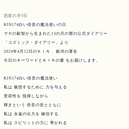
惑星の月
9
日
KIN174
白い倍音の魔法使いの日
マヤの叡智から生まれた
13
の月の暦の公式ダイアリー
「コズミック・ダイアリー」より
2024
年
4
月
12
日のＫＩＮ 、銀河の署名
今日のキーワードとＫＩＮの書 をお届けします。
KIN174
白い倍音の魔法使い
私は 魅惑するために 力を与える
受容性を 指揮しながら
輝きという 倍音の音とともに
私は 永遠の出力を 確信する
私は スピリットの力に 導かれる