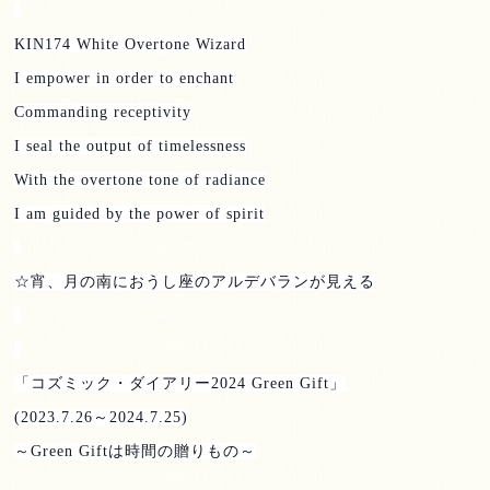
KIN174 White Overtone Wizard
I empower in order to enchant
Commanding receptivity
I seal the output of timelessness
With the overtone tone of radiance
I am guided by the power of spirit
☆宵、月の南におうし座のアルデバランが見える
「コズミック・ダイアリー
2024 Green Gift
」
(2023.7.26
～
2024.7.25)
～
Green Gift
は時間の贈りもの～