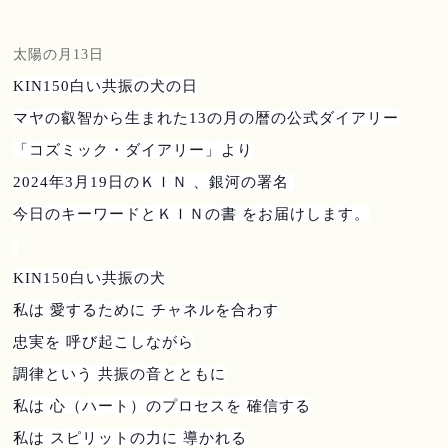
太陽の月
13
日
KIN150
白い共振の犬の日
マヤの叡智から生まれた
13
の月の暦の公式ダイアリー
「コズミック・ダイアリー」より
2024
年
3
月
19
日のＫＩＮ 、銀河の署名
今日のキーワードとＫＩＮの書 をお届けします。
KIN150
白い共振の犬
私は 愛するために チャネルを合わす
忠実を 呼び起こしながら
調律という 共振の音とともに
私は 心（ハート）のプロセスを 確信する
私は スピリットの力に 導かれる