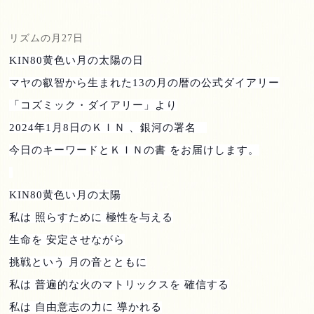
リズムの月
27
日
KIN80
黄色い月の太陽の日
マヤの叡智から生まれた
13
の月の暦の公式ダイアリー
「コズミック・ダイアリー」より
2024
年
1
月
8
日のＫＩＮ 、銀河の署名
今日のキーワードとＫＩＮの書 をお届けします。
KIN80
黄色い月の太陽
私は 照らすために 極性を与える
生命を 安定させながら
挑戦という 月の音とともに
私は 普遍的な火のマトリックスを 確信する
私は 自由意志の力に 導かれる