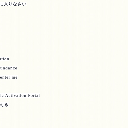
に入りなさい
ation
bundance
 enter me
ic Activation Portal
える