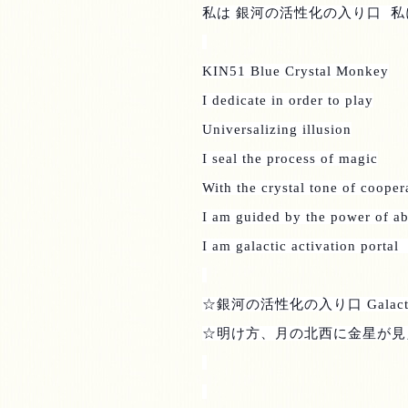
私は 銀河の活性化の入り口
私
KIN51 Blue Crystal Monkey
I dedicate in order to play
Universalizing illusion
I seal the process of magic
With the crystal tone of cooper
I am guided by the power of a
I am galactic activation portal
☆銀河の活性化の入り口
Galact
☆明け方、月の北西に金星が見