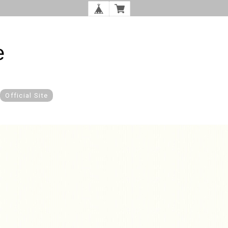
e
Official Site