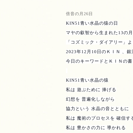
倍音の月
26
日
KIN51
青い水晶の猿の日
マヤの叡智から生まれた
13
の月
「コズミック・ダイアリー」よ
2023
年
12
月
10
日のＫＩＮ 、銀
今日のキーワードとＫＩＮの書
KIN51
青い水晶の猿
私は 遊ぶために 捧げる
幻想を 普遍化しながら
協力という 水晶の音とともに
私は 魔術のプロセスを 確信す
私は 豊かさの力に 導かれる