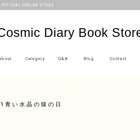
CIAL ONLINE STORE
Cosmic Diary Book Stor
About
Category
Q&A
Blog
Contact
51青い水晶の猿の日