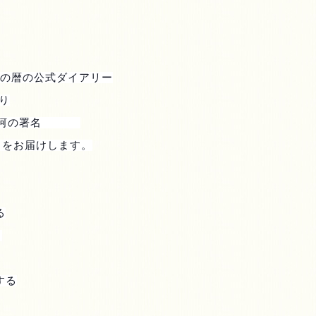
の暦の公式ダイアリー
り
河の署名
 をお届けします。
る
ら
する