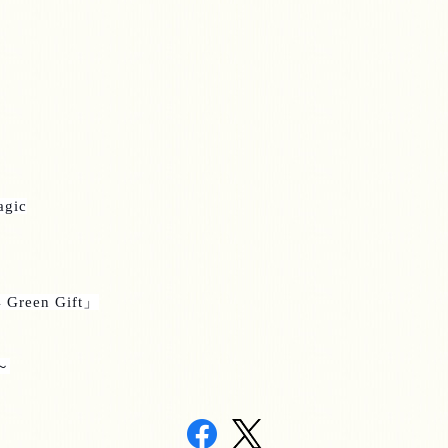
agic
 Green Gift
」
～