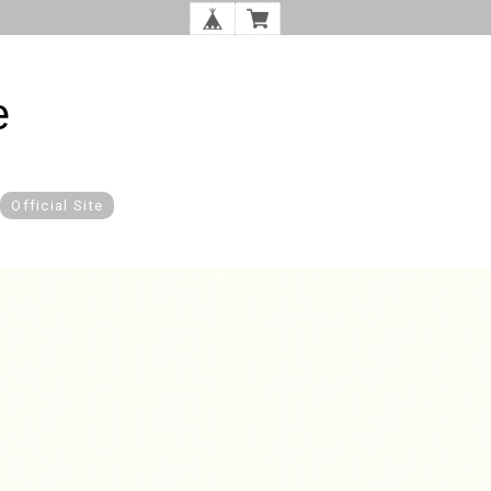
e
Official Site