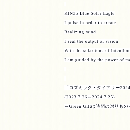
KIN35 Blue Solar Eagle
I pulse in order to create
Realizing mind
I seal the output of vision
With the solar tone of intention
I am guided by the power of m
「コズミック・ダイアリー
2024
(2023.7.26
～
2024.7.25)
～
Green Gift
は時間の贈りもの