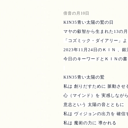
倍音の月
10
日
KIN35
青い太陽の鷲の日
マヤの叡智から生まれた
13
の月
「コズミック・ダイアリー」よ
2023
年
11
月
24
日のＫＩＮ 、銀
今日のキーワードとＫＩＮの書
KIN35
青い太陽の鷲
私は 創りだすために 脈動させ
心（マインド）を 実感しなが
意志という 太陽の音とともに
私は ヴィジョンの出力を 確信
私は 魔術の力に 導かれる