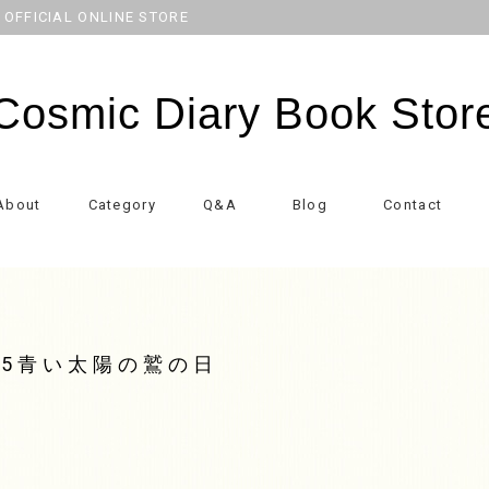
CIAL ONLINE STORE
Cosmic Diary Book Stor
About
Category
Q&A
Blog
Contact
35青い太陽の鷲の日