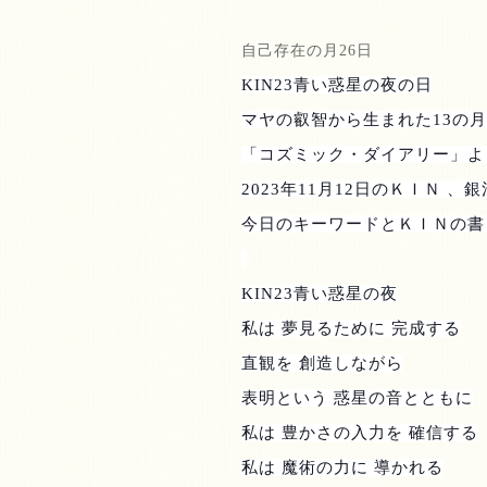
自己存在の月
26
日
KIN23
青い惑星の夜の日
マヤの叡智から生まれた
13
の月
「コズミック・ダイアリー」よ
2023
年
11
月
12
日のＫＩＮ 、銀
今日のキーワードとＫＩＮの書
KIN23
青い惑星の夜
私は 夢見るために 完成する
直観を 創造しながら
表明という 惑星の音とともに
私は 豊かさの入力を 確信する
私は 魔術の力に 導かれる