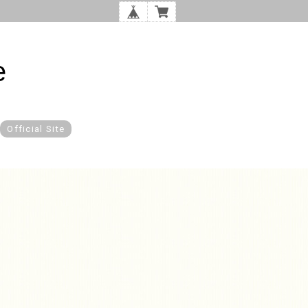
e
Official Site