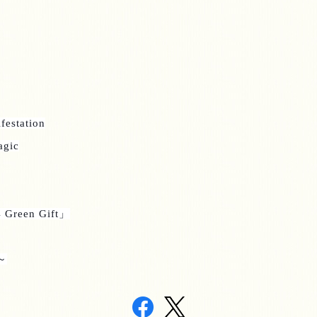
festation
agic
 Green Gift
」
～