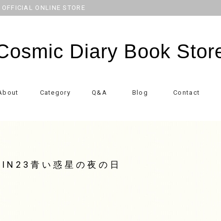
CIAL ONLINE STORE
Cosmic Diary Book Stor
About
Category
Q&A
Blog
Contact
IN23青い惑星の夜の日