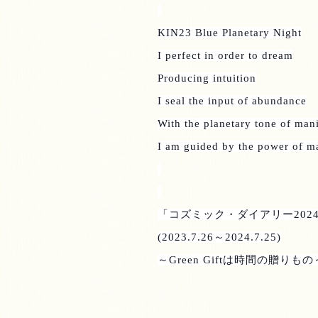
KIN23 Blue Planetary Night
I perfect in order to dream
Producing intuition
I seal the input of abundance
With the planetary tone of mani
I am guided by the power of m
「コズミック・ダイアリー
2024
(2023.7.26
～
2024.7.25)
～
Green Gift
は時間の贈りもの