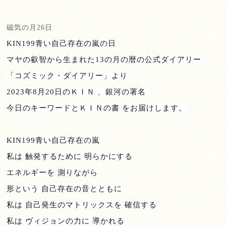
磁気の月
26
日
KIN199
青い自己存在の嵐の日
マヤの叡智から生まれた
13
の月の暦の公式ダイアリー
「コズミック・ダイアリー」より
2023
年
8
月
20
日のＫＩＮ 、銀河の署名
今日のキーワードとＫＩＮの書 をお届けします。
KIN199
青い自己存在の嵐
私は 触発するために 明らかにする
エネルギーを 測りながら
形という 自己存在の音とともに
私は 自己発生のマトリックスを 確信する
私は ヴィジョンの力に 導かれる