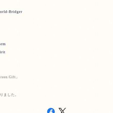
orld-Bridger
form
rit
reen Gift
」
りました。