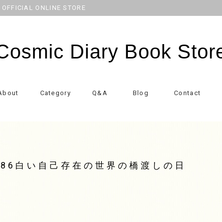
CIAL ONLINE STORE
Cosmic Diary Book Stor
About
Category
Q&A
Blog
Contact
N186白い自己存在の世界の橋渡しの日