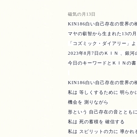
磁気の月
13
日
KIN186
白い自己存在の世界の
マヤの叡智から生まれた
13
の月
「コズミック・ダイアリー」よ
2023
年
8
月
7
日のＫＩＮ 、銀河
今日のキーワードとＫＩＮの書
KIN186
白い自己存在の世界の
私は 等しくするために 明らか
機会を 測りながら
形という 自己存在の音ととも
私は 死の蓄積を 確信する
私は スピリットの力に 導かれ