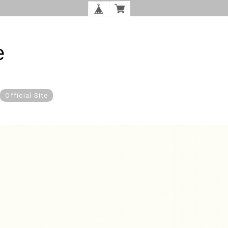
e
Official Site