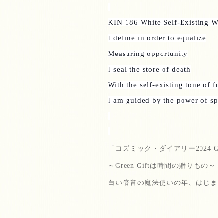
KIN 186 White Self-Existing W
I define in order to equalize
Measuring opportunity
I seal the store of death
With the self-existing tone of 
I am guided by the power of spi
「コズミック・ダイアリー
2024 G
～
Green Gift
は時間の贈りもの～
白い倍音の魔法使いの年、はじま