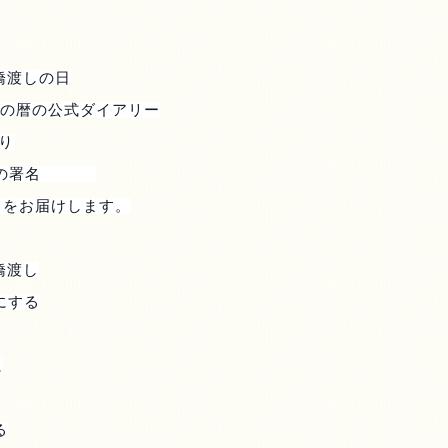
橋渡しの日
の暦の公式ダイアリー
り
の署名
 をお届けします。
橋渡し
にする
に
る