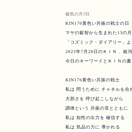
磁気の月
3
日
KIN176
黄色い共振の戦士の日
マヤの叡智から生まれた
13
の月
「コズミック・ダイアリー」よ
2023
年
7
月
28
日のＫＩＮ 、銀
今日のキーワードとＫＩＮの書
KIN176
黄色い共振の戦士
私は 問うために チャネルを合
大胆さを 呼び起こしながら
調律という 共振の音とともに
私は 知性の出力を 確信する
私は 気品の力に 導かれる