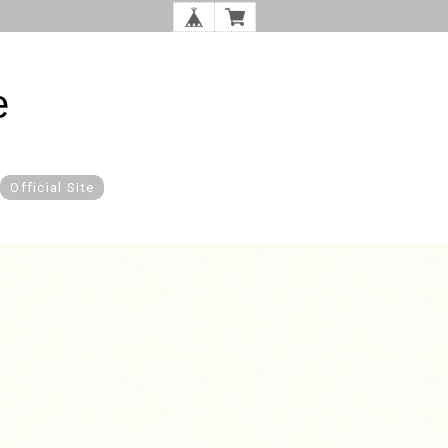
e
Official Site