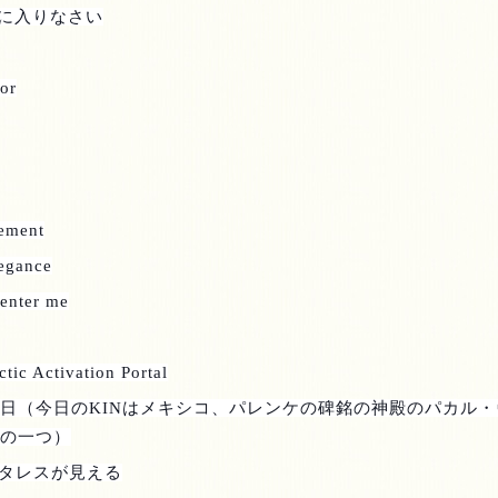
に入りなさい
or
nement
legance
 enter me
ctic Activation Portal
日（今日の
KIN
はメキシコ、パレンケの碑銘の神殿のパカル・
の一つ）
タレスが見える