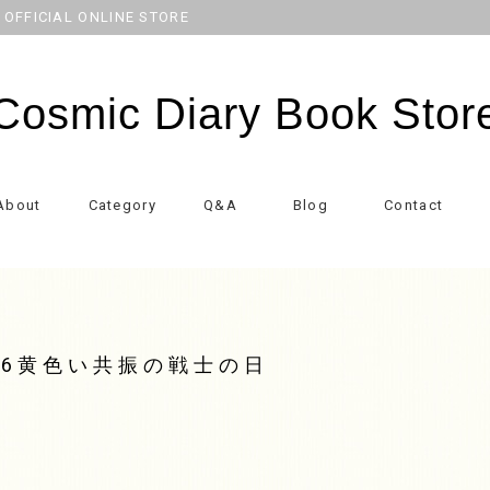
CIAL ONLINE STORE
Cosmic Diary Book Stor
About
Category
Q&A
Blog
Contact
76黄色い共振の戦士の日