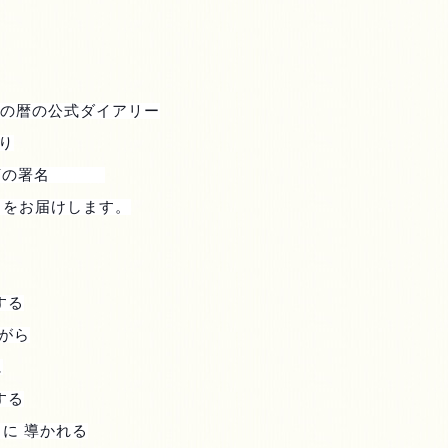
の暦の公式ダイアリー
り
河の署名
 をお届けします。
する
がら
に
する
に 導かれる