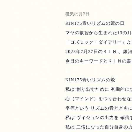
磁気の月
2
日
KIN175
青いリズムの鷲の日
マヤの叡智から生まれた
13
の月
「コズミック・ダイアリー」よ
2023
年
7
月
27
日のＫＩＮ 、銀
今日のキーワードとＫＩＮの書
KIN175
青いリズムの鷲
私は 創り出すために 有機的に
心（マインド）をつり合わせな
平等という リズムの音ととも
私は ヴィジョンの出力を 確信
私は 二倍になった自分自身の力