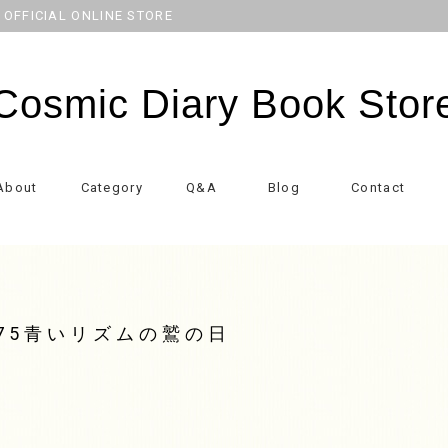
CIAL ONLINE STORE
Cosmic Diary Book Stor
About
Category
Q&A
Blog
Contact
175青いリズムの鷲の日