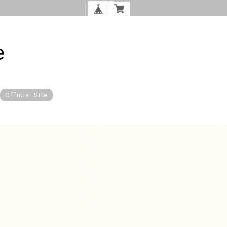
e
Official Site