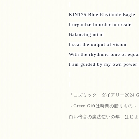
KIN175 Blue Rhythmic Eagle
I organize in order to create
Balancing mind
I seal the output of vision
With the rhythmic tone of equa
I am guided by my own power
「コズミック・ダイアリー
2024 G
～
Green Gift
は時間の贈りもの～
白い倍音の魔法使いの年、はじま