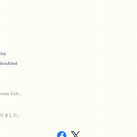
lity
 doubled
reen Gift
」
りました。