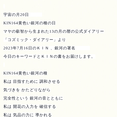
宇宙の月
20
日
KIN164
黄色い銀河の種の日
マヤの叡智から生まれた
13
の月の暦の公式ダイアリー
「コズミック・ダイアリー」より
2023
年
7
月
16
日のＫＩＮ 、銀河の署名
今日のキーワードとＫＩＮの書をお届けします。
KIN164
黄色い銀河の種
私は 目指すために 調和させる
気づきを かたどりながら
完全性という 銀河の音とともに
私は 開花の入力を 確信する
私は 気品の力に 導かれる