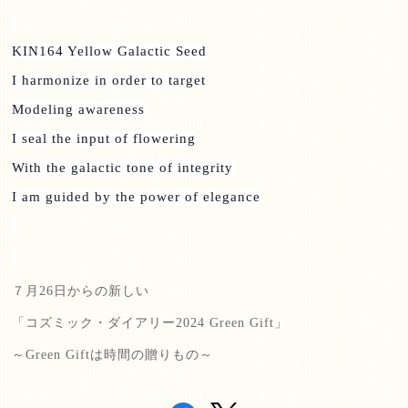
KIN164 Yellow Galactic Seed
I harmonize in order to target
Modeling awareness
I seal the input of flowering
With the galactic tone of integrity
I am guided by the power of elegance
７月
26
日からの新しい
「コズミック・ダイアリー
2024 Green Gift
」
～
Green Gift
は時間の贈りもの～