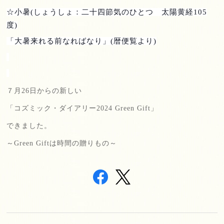
☆小暑
(
しょうしょ：二十四節気のひとつ 太陽黄経
105
度
)
「大暑来れる前なればなり」
(
暦便覧より
)
７月
26
日からの新しい
「コズミック・ダイアリー
2024 Green Gift
」
できました。
～
Green Gift
は時間の贈りもの～