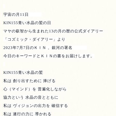
宇宙の月
11
日
KIN155
青い水晶の鷲の日
マヤの叡智から生まれた
13
の月の暦の公式ダイアリー
「コズミック・ダイアリー」より
2023
年
7
月
7
日のＫＩＮ 、銀河の署名
今日のキーワードとＫＩＮの書をお届けします。
KIN155
青い水晶の鷲
私は 創り出すために 捧げる
心（マインド）を 普遍化しながら
協力という 水晶の音とともに
私は ヴィジョンの出力を 確信する
私は 遂行の力に 導かれる