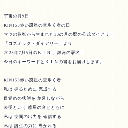
宇宙の月
9
日
KIN153
赤い惑星の空歩く者の日
マヤの叡智から生まれた
13
の月の暦の公式ダイアリー
「コズミック・ダイアリー」より
2023
年
7
月
5
日のＫＩＮ 、銀河の署名
今日のキーワードとＫＩＮの書をお届けします。
KIN153
赤い惑星の空歩く者
私は 探るために 完成する
目覚めの状態を 創造しながら
表明という 惑星の音とともに
私は 空間の出力を 確信する
私は 誕生の力に 導かれる