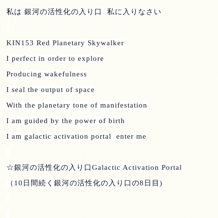
私は 銀河の活性化の入り口
私に入りなさい
KIN153 Red Planetary Skywalker
I perfect in order to explore
Producing wakefulness
I seal the output of space
With the planetary tone of manifestation
I am guided by the power of birth
I am galactic activation portal enter me
☆銀河の活性化の入り口
Galactic Activation Portal
（
10
日間続く銀河の活性化の入り口の
8
日目
)