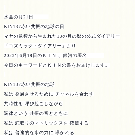
水晶の月
21
日
KIN137
赤い共振の地球の日
マヤの叡智から生まれた
13
の月の暦の公式ダイアリー
「コズミック・ダイアリー」より
2023
年
6
月
19
日のＫＩＮ 、銀河の署名
今日のキーワードとＫＩＮの書をお届けします。
KIN137
赤い共振の地球
私は 発展させるために チャネルを合わす
共時性を 呼び起こしながら
調律という 共振の音とともに
私は 舵取りのマトリックスを 確信する
私は 普遍的な水の力に 導かれる