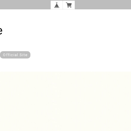
e
Official Site