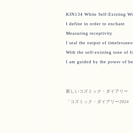
KIN134 White Self-Existing Wi
I define in order to enchant
Measuring receptivity
I seal the output of timelessnes
With the self-existing tone of 
I am guided by the power of he
新しいコズミック・ダイアリー
「コズミック・ダイアリー
2024