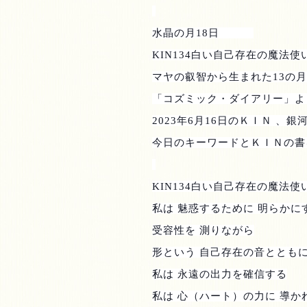
水晶の月
18
日
KIN134
白い自己存在の魔法使
マヤの叡智から生まれた
13
の月
「コズミック・ダイアリー」よ
2023
年
6
月
16
日のＫＩＮ 、銀
今日のキーワードとＫＩＮの書
KIN134
白い自己存在の魔法使
私は 魅惑するために 明らかに
受容性を 測りながら
形という 自己存在の音ととも
私は 永遠の出力を確信する
私は 心（ハート）の力に 導か