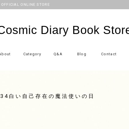
CIAL ONLINE STORE
Cosmic Diary Book Stor
About
Category
Q&A
Blog
Contact
N134白い自己存在の魔法使いの日