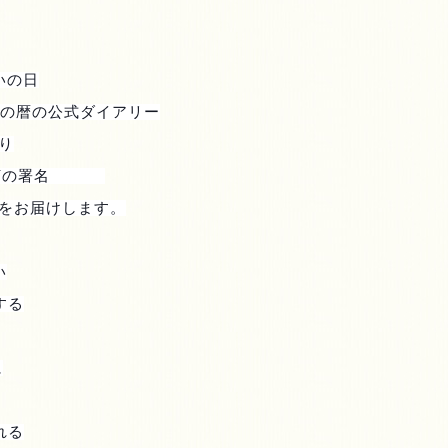
いの日
の暦の公式ダイアリー
り
河の署名
をお届けします。
い
する
に
れる