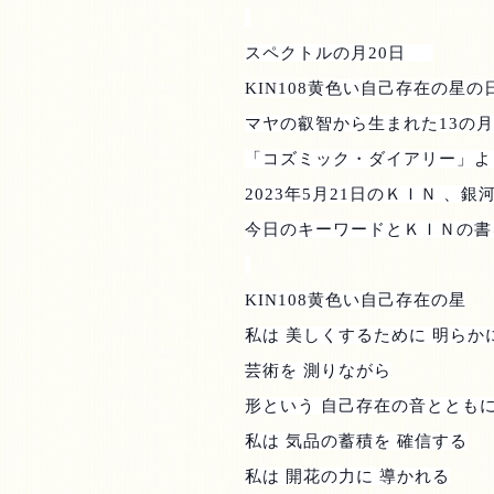
スペクトルの月
20
日
KIN108
黄色い自己存在の星の
マヤの叡智から生まれた
13
の月
「コズミック・ダイアリー」よ
2023
年
5
月
21
日のＫＩＮ 、銀
今日のキーワードとＫＩＮの書
KIN108
黄色い自己存在の星
私は 美しくするために 明らか
芸術を 測りながら
形という 自己存在の音ととも
私は 気品の蓄積を 確信する
私は 開花の力に 導かれる