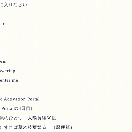
に入りなさい
tar
form
lowering
 enter me
c Activation Portal
 Portal
の
3
日目
)
気のひとつ 太陽黄経
60
度
）すれば草木枝葉繁る」（暦便覧）