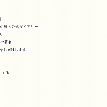
日
の暦の公式ダイアリー
り
河の署名
をお届けします。
にする
に