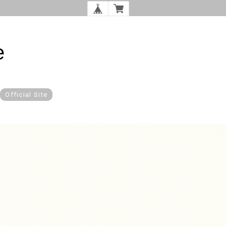
e
Official Site