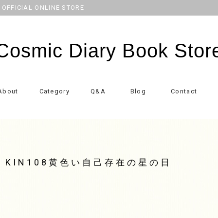
CIAL ONLINE STORE
Cosmic Diary Book Stor
About
Category
Q&A
Blog
Contact
 KIN108黄色い自己存在の星の日