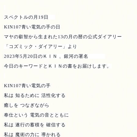
スペクトルの月
19
日
KIN107
青い電気の手の日
マヤの叡智から生まれた
13
の月の暦の公式ダイアリー
「コズミック・ダイアリー」より
2023
年
5
月
20
日のＫＩＮ 、銀河の署名
今日のキーワードとＫＩＮの書をお届けします。
KIN107
青い電気の手
私は 知るために 活性化する
癒しを つなぎながら
奉仕という 電気の音とともに
私は 遂行の蓄積を 確信する
私は 魔術の力に 導かれる