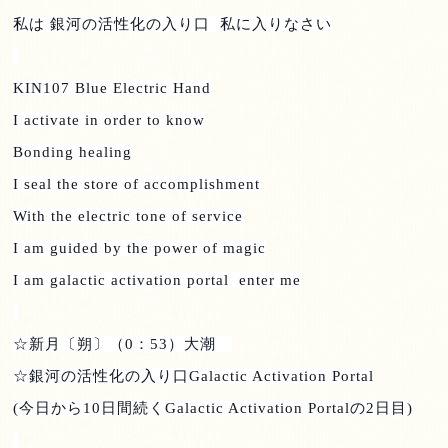
私は 銀河の活性化の入り口
私に入りなさい
KIN107 Blue Electric Hand
I activate in order to know
Bonding healing
I seal the store of accomplishment
With the electric tone of service
I am guided by the power of magic
I am galactic activation portal enter me
☆新月〔朔〕（
0
：
53
）大潮
☆銀河の活性化の入り口
Galactic Activation Portal
(
今日から
10
日間続く
Galactic Activation Portal
の
2
日目
)