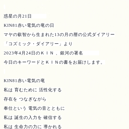
惑星の月
21
日
KIN81
赤い電気の竜の日
マヤの叡智から生まれた
13
の月の暦の公式ダイアリー
「コズミック・ダイアリー」より
2023
年
4
月
24
日のＫＩＮ 、銀河の署名
今日のキーワードとＫＩＮの書をお届けします。
KIN81
赤い電気の竜
私は 育むために 活性化する
存在を つなぎながら
奉仕という 電気の音とともに
私は 誕生の入力を 確信する
私は 生命力の力に 導かれる