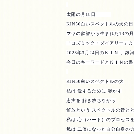
太陽の月
18
日
KIN50
白いスペクトルの犬の日
マヤの叡智から生まれた
13
の月
「コズミック・ダイアリー」よ
2023
年
3
月
24
日のＫＩＮ 、銀
今日のキーワードとＫＩＮの書
KIN50
白いスペクトルの犬
私は 愛するために 溶かす
忠実を 解き放ちながら
解放という スペクトルの音と
私は 心（ハート）のプロセスを
私は 二倍になった自分自身の力