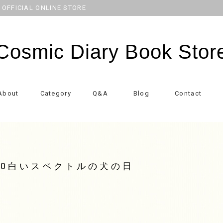
CIAL ONLINE STORE
Cosmic Diary Book Stor
About
Category
Q&A
Blog
Contact
N50白いスペクトルの犬の日