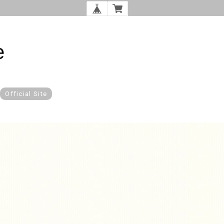
e
Official Site