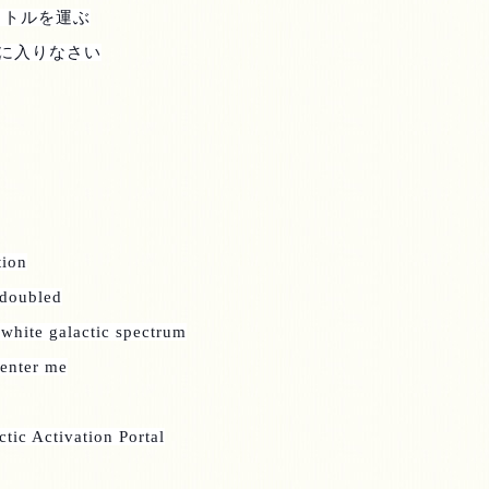
クトルを運ぶ
に入りなさい
tion
 doubled
e white galactic spectrum
 enter me
ctic Activation Portal