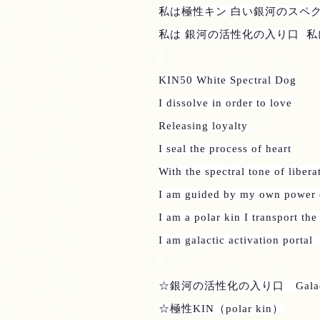
私は極性キン 白い銀河のスペ
私は 銀河の活性化の入り口
私
KIN50 White Spectral Dog
I dissolve in order to love
Releasing loyalty
I seal the process of heart
With the spectral tone of libera
I am guided by my own power
I am a polar kin I transport th
I am galactic activation portal
☆銀河の活性化の入り口
Gala
☆極性
KIN
（
polar kin
）