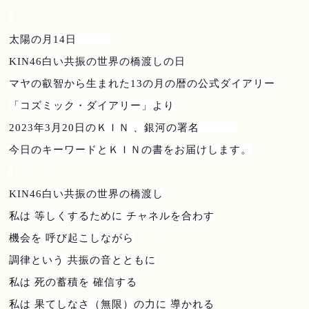
太陽の月
14
日
KIN46
白い共振の世界の橋渡しの日
マヤの叡智から生まれた
13
の月の暦の公式ダイアリー
「コズミック・ダイアリー」より
2023
年
3
月
20
日のＫＩＮ 、銀河の署名
今日のキーワードとＫＩＮの書をお届けします。
KIN46
白い共振の世界の橋渡し
私は 等しくするために チャネルを合わす
機会を 呼び起こしながら
調律という 共振の音とともに
私は 死の蓄積を 確信する
私は 果てしなさ（無限）の力に 導かれる