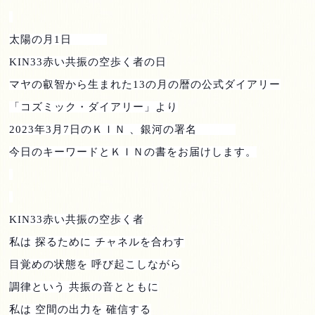
太陽の月
1
日
KIN33
赤い共振の空歩く者の日
マヤの叡智から生まれた
13
の月の暦の公式ダイアリー
「コズミック・ダイアリー」より
2023
年
3
月
7
日のＫＩＮ 、銀河の署名
今日のキーワードとＫＩＮの書をお届けします。
KIN33
赤い共振の空歩く者
私は 探るために チャネルを合わす
目覚めの状態を 呼び起こしながら
調律という 共振の音とともに
私は 空間の出力を 確信する