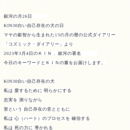
銀河の月
26
日
KIN30
白い自己存在の犬の日
マヤの叡智から生まれた
13
の月の暦の公式ダイアリー
「コズミック・ダイアリー」より
2023
年
3
月
4
日のＫＩＮ 、銀河の署名
今日のキーワードとＫＩＮの書をお届けします。
KIN30
白い自己存在の犬
私は 愛するために 明らかにする
忠実を 測りながら
形という 自己存在の音とともに
私は 心（ハート）のプロセスを 確信する
私は 死の力に 導かれる