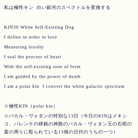
私は極性キン
白い銀河のスペクトルを変換する
KIN30 White Self-Existing Dog
I define in order to love
Measuring loyalty
I seal the process of heart
With the self-existing tone of form
I am guided by the power of death
I am a polar kin I convert the white galactic spectrum
☆極性
KIN
（
polar kin
）
☆パカル・ヴォタンの特別な
13
日（今日の
KIN
はメキシ
コ、パレンケの碑銘の神殿のパカル・ヴォタン王の石棺の
蓋の周りに彫られている
13
個の日付のうちの一つ）