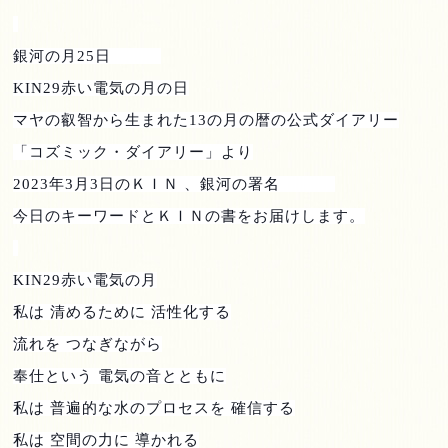
銀河の月25日
KIN29
赤い電気の月の日
マヤの叡智から生まれた
13
の月の暦の公式ダイアリー
「コズミック・ダイアリー」より
2023
年
3
月
3
日のＫＩＮ 、銀河の署名
今日のキーワードとＫＩＮの書をお届けします。
KIN29
赤い電気の月
私は 清めるために 活性化する
流れを つなぎながら
奉仕という 電気の音とともに
私は 普遍的な水のプロセスを 確信する
私は 空間の力に 導かれる